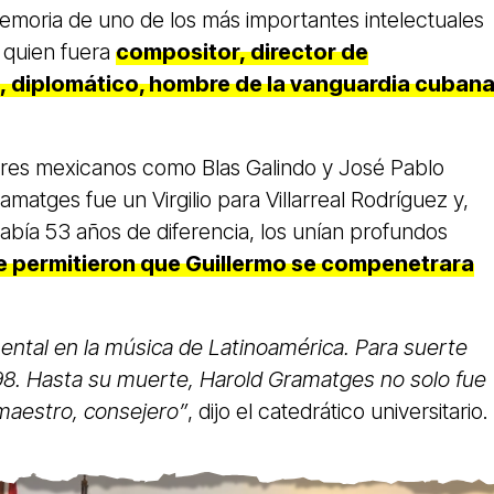
emoria de uno de los más importantes intelectuales
 quien fuera
compositor, director de
a, diplomático, hombre de la vanguardia cuban
res mexicanos como Blas Galindo y José Pablo
atges fue un Virgilio para Villarreal Rodríguez y,
abía 53 años de diferencia, los unían profundos
e permitieron que Guillermo se compenetrara
tal en la música de Latinoamérica. Para suerte
998. Hasta su muerte, Harold Gramatges no solo fue
maestro, consejero”
, dijo el catedrático universitario