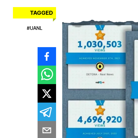
TAGGED
#
UANL