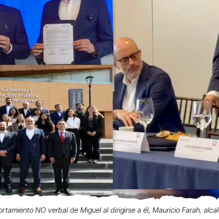
rtamiento NO verbal de Miguel al dirigirse a él, Mauricio Farah, alca