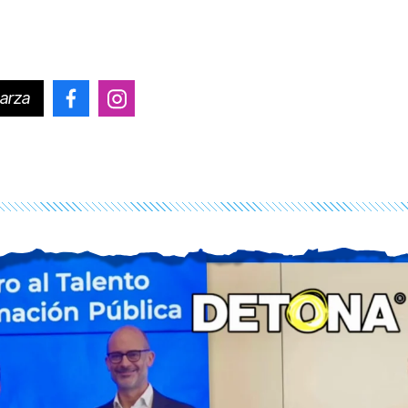
arza
@placido.garza
@placido.garza