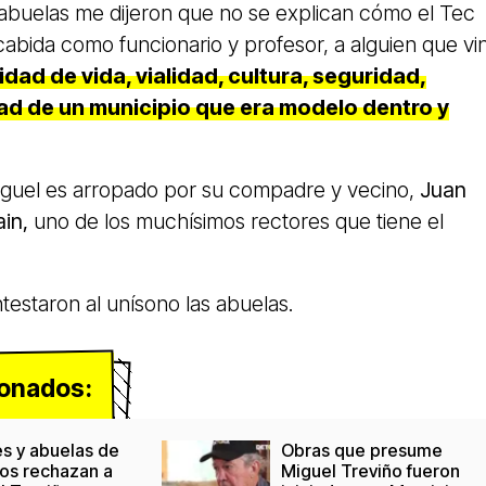
 abuelas me dijeron que no se explican cómo el Tec
abida como funcionario y profesor, a alguien que vi
dad de vida, vialidad, cultura, seguridad,
ad de un municipio que era modelo dentro y
iguel es arropado por su compadre y vecino,
Juan
in,
uno de los muchísimos rectores que tiene el
estaron al unísono las abuelas.
ionados:
s y abuelas de
Obras que presume
os rechazan a
Miguel Treviño fueron