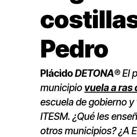
costilla
Pedro
Plácido
DETONA
®
El 
municipio
vuela a ras 
escuela de gobierno y 
ITESM. ¿Qué les enseñ
otros municipios? ¿A Es