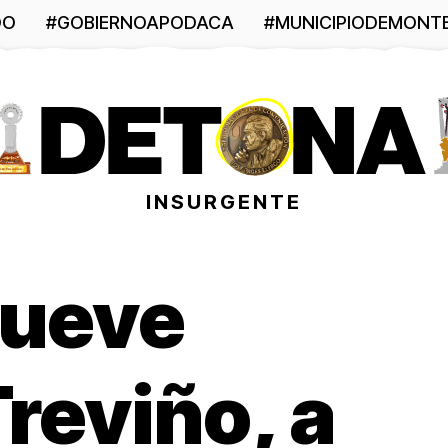
DO
#GOBIERNOAPODACA
#MUNICIPIODEMONT
INSURGENTE
mueve
reviño, a