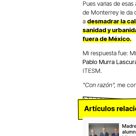
Pues varias de esas
de Monterrey le da c
a
desmadrar la cali
sanidad y urbanid
fuera de México.
Mi respuesta fue: M
Pablo Murra Lascura
ITESM.
"Con razón",
me cont
Artículos relac
Madre
alumn