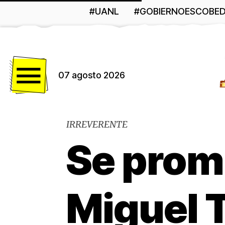
#UANL
#GOBIERNOESCOBE
Menú
07 agosto 2026
IRREVERENTE
Se pro
Miguel T