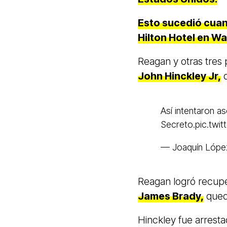
Esto sucedió cuan
Hilton Hotel en Wa
Reagan y otras tres 
John Hinckley Jr,
q
Así intentaron a
Secreto.
pic.twi
— Joaquín Lópe
Reagan logró recuper
James Brady,
qued
Hinckley fue arresta