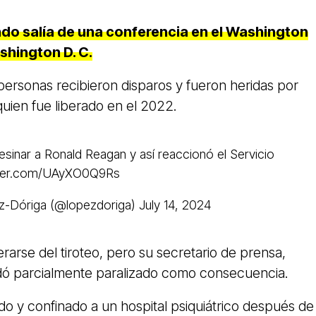
do salía de una conferencia en el Washington
shington D. C.
personas recibieron disparos y fueron heridas por
uien fue liberado en el 2022.
sesinar a Ronald Reagan y así reaccionó el Servicio
tter.com/UAyXO0Q9Rs
z-Dóriga (@lopezdoriga)
July 14, 2024
arse del tiroteo, pero su secretario de prensa,
ó parcialmente paralizado como consecuencia.
do y confinado a un hospital psiquiátrico después de