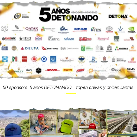
50 sponsors. 5 años DETONANDO... topen chivas y chillen llantas.