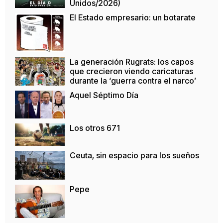
Unidos/2026)
El Estado empresario: un botarate
La generación Rugrats: los capos
que crecieron viendo caricaturas
durante la ‘guerra contra el narco’
Aquel Séptimo Día
Los otros 671
Ceuta, sin espacio para los sueños
Pepe