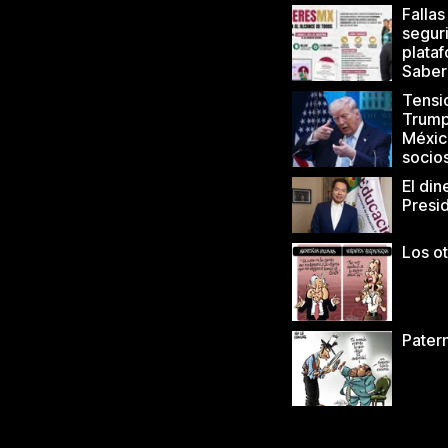
Fallas
segur
plata
Saber
Tensi
Trump
Méxic
socio
El din
Presi
Los o
Patern