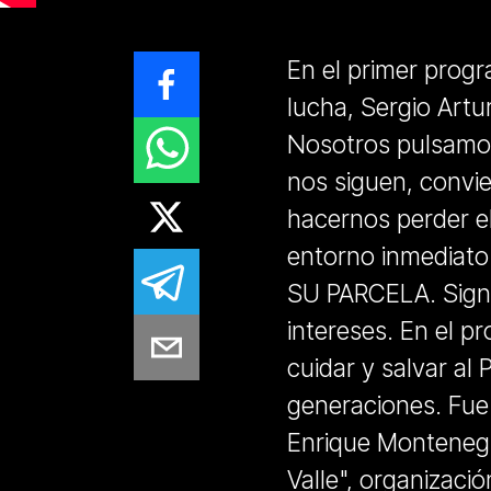
En el primer prog
lucha, Sergio Art
Nosotros pulsamos
nos siguen, convie
hacernos perder el
entorno inmediat
SU PARCELA. Signif
intereses. En el 
cuidar y salvar al
generaciones. Fue muy grato compartir la pantalla con Luis
Enrique Montenegr
Valle", organizac