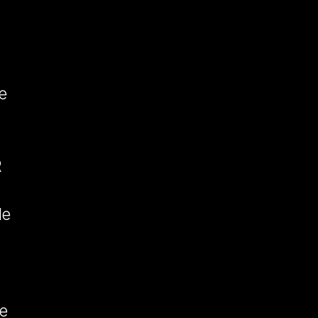
e
R
de
de