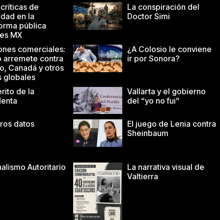
 críticas de
La conspiración del
idad en la
Doctor Simi
forma pública
es MX
ones comerciales:
¿A Colosio le conviene
 arremete contra
ir por Sonora?
o, Canadá y otros
s globales
erito de la
Vallarta y el gobierno
denta
del “yo no fui”
tros datos
El juego de Lenia contra
Sheinbaum
alismo Autoritario
La narrativa visual de
Valtierra