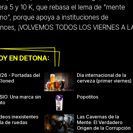
rera 5 y 10 K, que rebasa el lema de "mente
no", porque apoya a instituciones de
tonces, ¡VOLVEMOS TODOS LOS VIERNES A L
OY EN DETONA:
/26 - Portadas del
Día internacional de la
 Cloned
cerveza (primer viernes)
IO: Una marca sin
Popotitos
nto
deos inexistentes
Las Cavernas de la
illa de ruedas
Mente: El Verdadero
Origen de la Corrupción