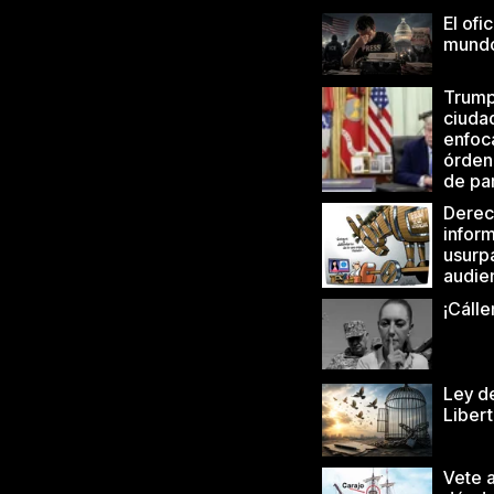
El ofi
mund
Trump 
ciuda
enfoc
órden
de pa
Derec
infor
usurp
audie
¡Cálle
Ley de
Liber
Vete a