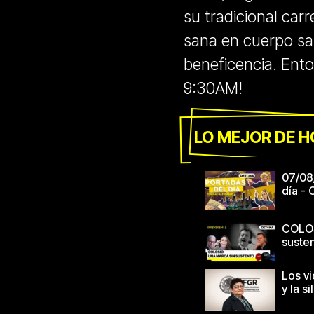
su tradicional car
sana en cuerpo sa
beneficencia. En
9:30AM!
LO MEJOR DE H
07/08
día -
COLOS
suste
Los vi
y la s