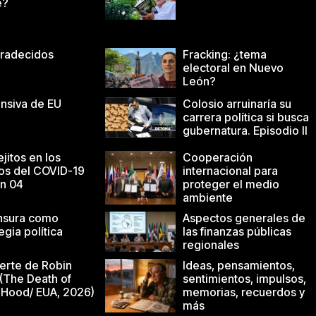
e?
radecidos
Fracking: ¿tema
electoral en Nuevo
León?
ensiva de EU
Colosio arruinaría su
carrera política si busca
gubernatura. Episodio II
ejitos en los
Cooperación
os del COVID-19
internacional para
ón 04
proteger el medio
ambiente
nsura como
Aspectos generales de
egia política
las finanzas públicas
regionales
erte de Robin
Ideas, pensamientos,
(The Death of
sentimientos, impulsos,
 Hood/ EUA, 2026)
memorias, recuerdos y
más