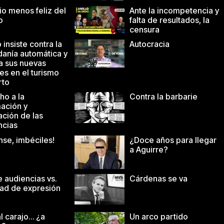
cio menos feliz del
Ante la incompetencia y
o
falta de resultados, la
censura
insiste contra la
Autocracia
danía automática y
a sus nuevas
es en el turismo
rto
ho a la
Contra la barbarie
mación y
ación de las
ncias
nse, imbéciles!
¿Doce años para llegar
a Aguirre?
 audiencias vs.
Cárdenas se va
tad de expresión
l carajo… ¿a
Un arco partido