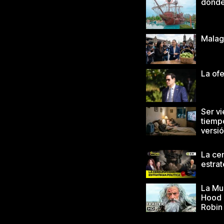
dónd
Malag
La of
Ser vi
tiemp
versi
La ce
estrat
La Mu
Hood 
Robin