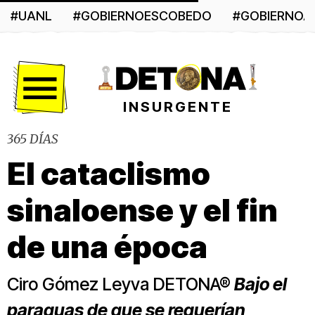
#UANL
#GOBIERNOESCOBEDO
#GOBIERNO
Menú
INSURGENTE
365 DÍAS
El cataclismo
sinaloense y el fin
de una época
Ciro Gómez Leyva DETONA®
Bajo el
paraguas de que se requerían