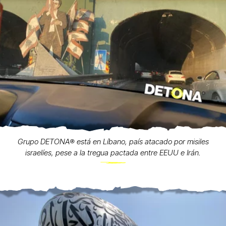
Grupo DETONA®️ está en Líbano, país atacado por misiles
israelíes, pese a la tregua pactada entre EEUU e Irán.