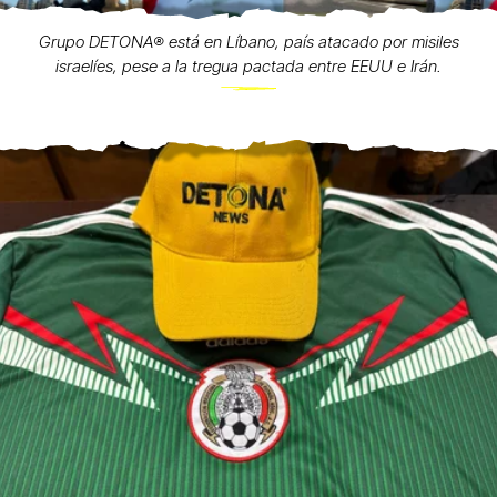
Grupo DETONA®️ está en Líbano, país atacado por misiles
israelíes, pese a la tregua pactada entre EEUU e Irán.