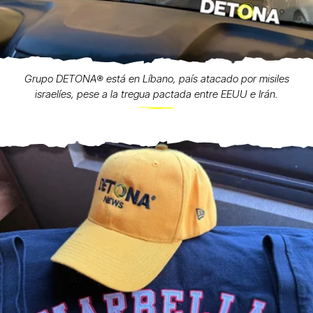
Grupo DETONA®️ está en Líbano, país atacado por misiles
israelíes, pese a la tregua pactada entre EEUU e Irán.