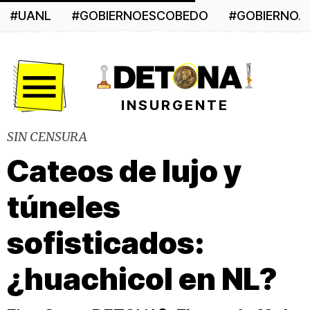
#UANL
#GOBIERNOESCOBEDO
#GOBIERNO
Menú
INSURGENTE
SIN CENSURA
Cateos de lujo y
túneles
sofisticados:
¿huachicol en NL?