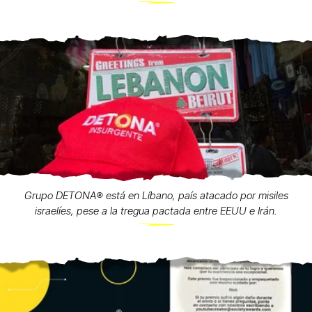
Grupo DETONA®️ está en Líbano, país atacado por misiles
israelíes, pese a la tregua pactada entre EEUU e Irán.