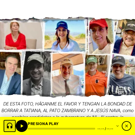
DE ESTA FOTO, HÁGANME EL FAVOR Y TENGAN LA BONDAD DE
BORRAR A TATIANA, AL PATO ZAMBRANO Y A JESÚS NAVA, como
posibles candidatos a la gubernatura de NL. Al centro, la
presidente Sheinbaum, factor decisivo en las elecciones
PRESIONA PLAY
--:-- / --:--
intermedias de 2027. Fotos y Diseño / Grupo DETONA®