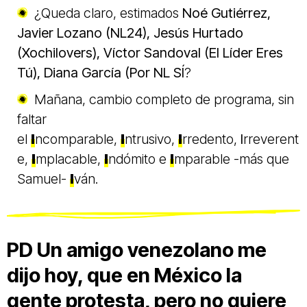
¿Queda claro, estimados
Noé Gutiérrez,
Javier Lozano (NL24),
Jesús Hurtado
(Xochilovers), Víctor Sandoval (El Líder Eres
Tú),
Diana García (Por NL SÍ
?
Mañana, cambio completo de programa, sin
faltar
el
I
ncomparable,
I
ntrusivo,
I
rredento,
I
rreverent
e,
I
mplacable,
I
ndómito e
I
mparable -más que
Samuel-
I
ván.
PD Un amigo venezolano me
dijo hoy, que en México la
gente protesta, pero no quiere