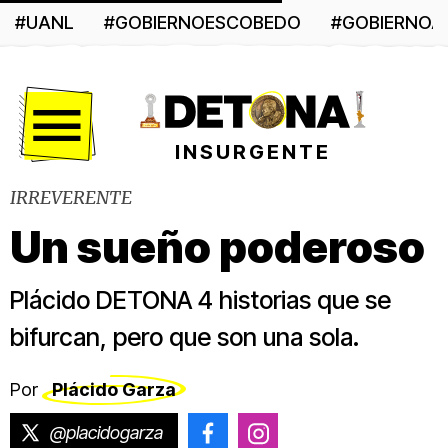
#UANL
#GOBIERNOESCOBEDO
#GOBIERNO
Menú
INSURGENTE
IRREVERENTE
Un sueño poderoso
Plácido DETONA 4 historias que se
bifurcan, pero que son una sola.
Por
Plácido Garza
@placidogarza
@placido.garza
@placido.garza