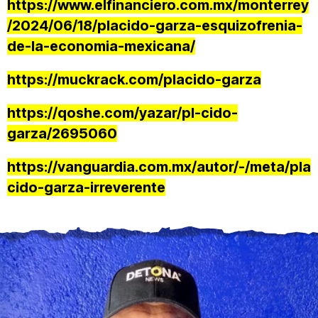
https://www.elfinanciero.com.mx/monterrey
/2024/06/18/placido-garza-esquizofrenia-
de-la-economia-mexicana/
https://muckrack.com/placido-garza
https://qoshe.com/yazar/pl-cido-
garza/2695060
https://vanguardia.com.mx/autor/-/meta/pla
cido-garza-irreverente