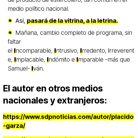
medio político nacional.
Así,
pasará de la vitrina, a la letrina.
Mañana, cambio completo de programa, sin
faltar
el
I
ncomparable,
I
ntrusivo,
I
rredento,
I
rreverent
e,
I
mplacable,
I
ndómito e
I
mparable -más que
Samuel-
I
ván.
El autor en otros medios
nacionales y extranjeros:
https://www.sdpnoticias.com/autor/placido
-garza/