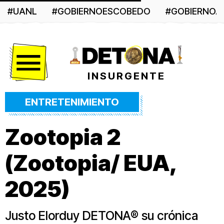
#UANL
#GOBIERNOESCOBEDO
#GOBIERNO
Menú
INSURGENTE
ENTRETENIMIENTO
Zootopia 2
(Zootopia/ EUA,
2025)
Justo Elorduy DETONA®️ su crónica