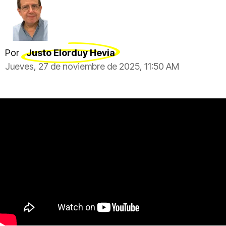
Por
Justo Elorduy Hevia
Jueves, 27 de noviembre de 2025, 11:50 AM