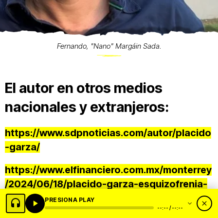
Fernando, "Nano" Margáin Sada.
El autor en otros medios
nacionales y extranjeros:
https://www.sdpnoticias.com/autor/placido
-garza/
https://www.elfinanciero.com.mx/monterrey
/2024/06/18/placido-garza-esquizofrenia-
de-la-economia-mexicana/
PRESIONA PLAY
--:-- / --:--